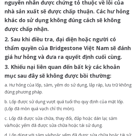
nguyên nhân được chứng tỏ thuộc về lỗi của
nhà sản xuất sẽ được chấp thuận. Các hư hỏng
khác do sử dụng không đúng cách sẽ không
được chấp nhận.
2. Sau khi điều tra, đại diện hoặc người có
thẩm quyền của Bridgestone Việt Nam sẽ đánh
giá hư hỏng và đưa ra quyết định cuối cùng.
3. Khiếu nại liên quan đến bất kỳ các khoản
mục sau đây sẽ không được bồi thường:
a. Hư hỏng của lốp, săm, yếm do sử dụng, lắp ráp, lưu trữ không
đúng phương pháp.
b. Lốp được sử dụng vượt quá tuổi thọ quy định của mặt lốp.
(Lốp đã mòn quá vạch chỉ thị mòn).
c. Lốp đã được sửa chữa, thay đổi, đắp hoặc dán lại; săm
và/hoặc yếm đã được sửa chữa hoặc tái sử dụng.
d. Lốp dùng với săm và/hoặc yếm đã được sửa chữa hoặc tái sử