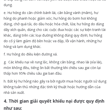
dụng.
e. Hư hỏng do cân chỉnh bánh lái, cân bằng vành (mâm), hư
hỏng do phanh hoặc giảm xóc; hư hỏng do bơm hơi không
đúng, chở quá tải, do dầu hoặc hóa chất, lửa; hư hỏng do dùng
dây xích quấn, dùng cho các cuộc đua hoặc các sự kiện tranh tài
khác, dùng trên các loại đường không đúng quy định; hư hỏng
do cố ý làm giảm độ bền hoặc va đập, lỗi vận hành, những hư
hỏng và lạm dụng khác.
f. Hư hỏng do điều kiện đường xá.
g. Các khiếu nại về rung lắc, không cân bằng, nhao lái (xỉa lái),
mòn không đều, tiếng ồn bất thường khi chiều sau gai còn lại
thấp hơn 95% chiều sâu gai ban đầu.
h. Bất kỳ hư hỏng nào gây ra bởi người mua hoặc người sử dụng
không tuân thủ những đặc tính kỹ thuật hoặc hướng dẫn của
nhà sản xuất.
4. Thời gian giải quyết khiếu nại được quy định
như sau: