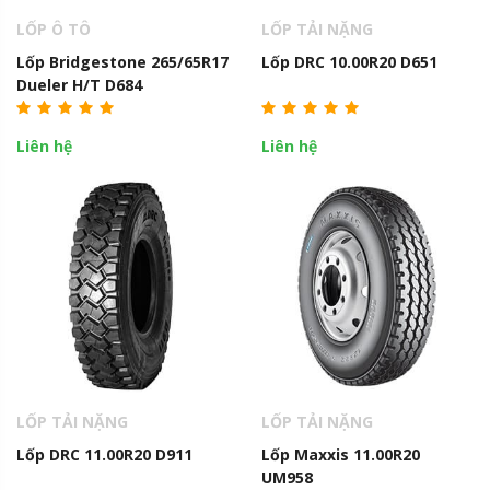
LỐP Ô TÔ
LỐP TẢI NẶNG
Lốp Bridgestone 265/65R17
Lốp DRC 10.00R20 D651
Dueler H/T D684
Liên hệ
Liên hệ
LỐP TẢI NẶNG
LỐP TẢI NẶNG
Lốp DRC 11.00R20 D911
Lốp Maxxis 11.00R20
UM958