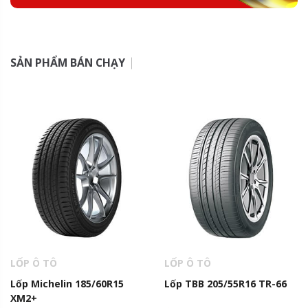
SẢN PHẨM BÁN CHẠY
LỐP Ô TÔ
LỐP Ô TÔ
Lốp Michelin 185/60R15
Lốp TBB 205/55R16 TR-66
XM2+