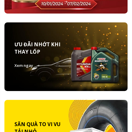
ƯU ĐÃI NHỚT KHI
THAY LỐP
Xem ngay
SĂN QUÀ TO VI VU
TẢI NHỎ