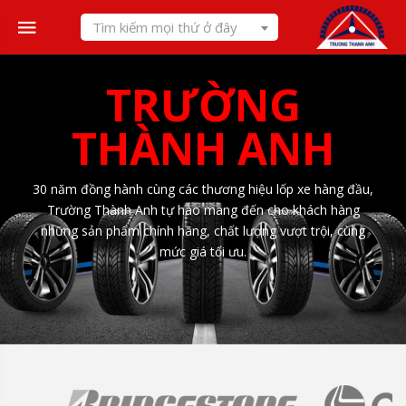
Skip
Tìm kiếm mọi thứ ở đây
to
content
TRƯỜNG
THÀNH ANH
30 năm đồng hành cùng các thương hiệu lốp xe hàng đầu,
Trường Thành Anh tự hào mang đến cho khách hàng
những sản phẩm chính hãng, chất lượng vượt trội, cùng
mức giá tối ưu.