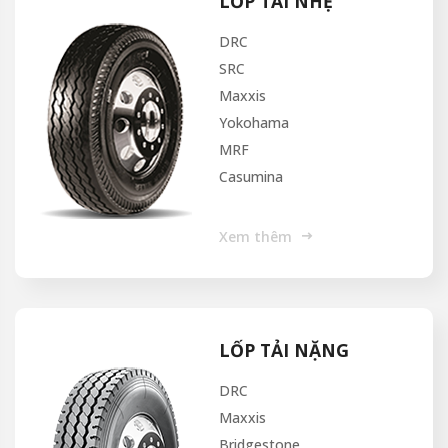
LỐP TẢI NHẸ
DRC
SRC
Maxxis
Yokohama
MRF
Casumina
Xem thêm
LỐP TẢI NẶNG
DRC
Maxxis
Bridgestone