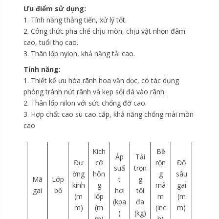
Ưu điểm sử dụng:
1. Tính năng thẳng tiến, xử lý tốt.
2. Công thức pha chế chịu mòn, chịu vật nhọn đâm
cao, tuổi thọ cao.
3. Thân lốp nylon, khả năng tải cao.
Tính năng:
1. Thiết kế ưu hóa rãnh hoa văn dọc, có tác dụng
phòng tránh nứt rãnh và kẹp sỏi đá vào rãnh.
2. Thân lốp nilon với sức chống đỡ cao.
3. Hợp chất cao su cao cấp, khả năng chống mài mòn
cao
Kích
Bề
Áp
Tải
Đư
cỡ
rộn
Độ
suấ
trọn
ờng
hôn
g
sâu
Mã
Lớp
t
g
kính
g
mâ
gai
gai
bố
hơi
tối
(m
lốp
m
(m
(kpa
đa
m)
(m
(inc
m)
)
(kg)
m)
h)