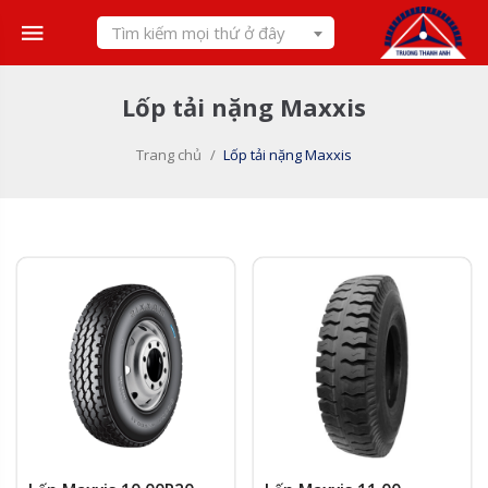
Skip
Tìm kiếm mọi thứ ở đây
to
content
Lốp tải nặng Maxxis
Trang chủ
/
Lốp tải nặng Maxxis