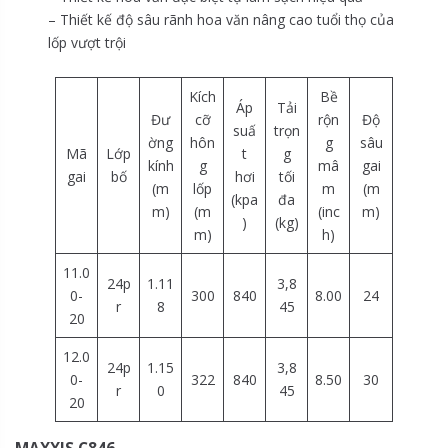
– Thiết kế độ sâu rãnh hoa văn nâng cao tuổi thọ của
lốp vượt trội
Kích
Bề
Áp
Tải
Đư
cỡ
rộn
Độ
suấ
trọn
ờng
hôn
g
sâu
Mã
Lớp
t
g
kính
g
mâ
gai
gai
bố
hơi
tối
(m
lốp
m
(m
(kpa
đa
m)
(m
(inc
m)
)
(kg)
m)
h)
11.0
24p
1.11
3,8
0-
300
840
8.00
24
r
8
45
20
12.0
24p
1.15
3,8
0-
322
840
8.50
30
r
0
45
20