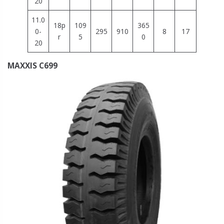
20
11.0
18p
109
365
0-
295
910
8
17
r
5
0
20
MAXXIS C699