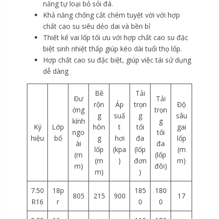
năng tự loại bỏ sỏi đá.
Khả năng chống cắt chém tuyệt vời với hợp
chất cao su siêu dẻo dai và bền bỉ
Thiết kế vai lốp tối ưu với hợp chất cao su đặc
biệt sinh nhiệt thấp giúp kéo dài tuổi thọ lốp.
Hợp chất cao su đặc biệt, giúp việc tái sử dụng
dễ dàng
Bề
Tải
Đư
Tải
rộn
Áp
trọn
Độ
ờng
trọn
g
suấ
g
sâu
kính
g
Ký
Lớp
hôn
t
tối
gai
ngo
tối
hiệu
bố
g
hơi
đa
lốp
ài
đa
lốp
(kpa
(lốp
(m
(m
(lốp
(m
)
đơn
m)
m)
đôi)
m)
)
7.50
18p
185
180
805
215
900
17
R16
r
0
0