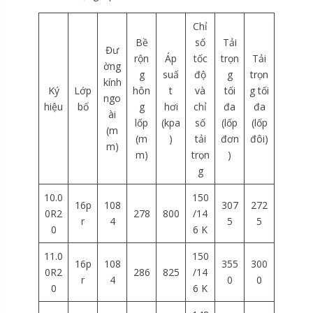
Chỉ
Bề
số
Tải
Đư
rộn
Áp
tốc
trọn
Tải
ờng
g
suấ
độ
g
trọn
kính
Ký
Lớp
hôn
t
và
tối
g tối
ngo
hiệu
bố
g
hơi
chỉ
đa
đa
ài
lốp
(kpa
số
(lốp
(lốp
(m
(m
)
tải
đơn
đôi)
m)
m)
trọn
)
g
10.0
150
16p
108
307
272
0R2
278
800
/14
r
4
5
5
0
6 K
11.0
150
16p
108
355
300
0R2
286
825
/14
r
4
0
0
0
6 K