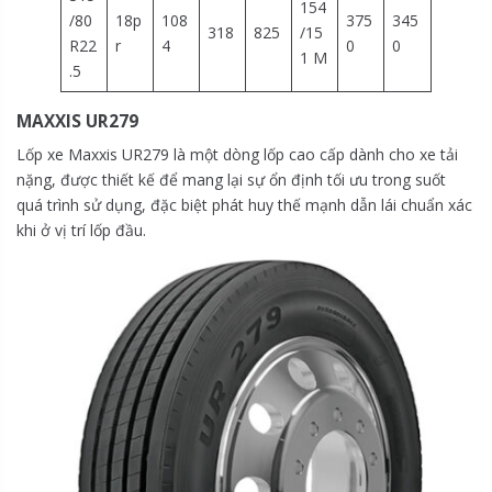
154
/80
18p
108
375
345
318
825
/15
R22
r
4
0
0
1 M
.5
MAXXIS UR279
Lốp xe Maxxis UR279 là một dòng lốp cao cấp dành cho xe tải
nặng, được thiết kế để mang lại sự ổn định tối ưu trong suốt
quá trình sử dụng, đặc biệt phát huy thế mạnh dẫn lái chuẩn xác
khi ở vị trí lốp đầu.