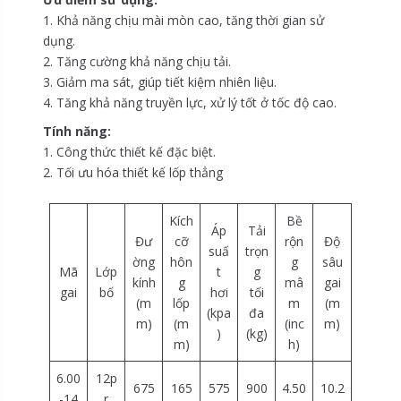
1. Khả năng chịu mài mòn cao, tăng thời gian sử
dụng.
2. Tăng cường khả năng chịu tải.
3. Giảm ma sát, giúp tiết kiệm nhiên liệu.
4. Tăng khả năng truyền lực, xử lý tốt ở tốc độ cao.
Tính năng:
1. Công thức thiết kế đặc biệt.
2. Tối ưu hóa thiết kế lốp thẳng
Kích
Bề
Áp
Tải
Đư
cỡ
rộn
Độ
suấ
trọn
ờng
hôn
g
sâu
Mã
Lớp
t
g
kính
g
mâ
gai
gai
bố
hơi
tối
(m
lốp
m
(m
(kpa
đa
m)
(m
(inc
m)
)
(kg)
m)
h)
6.00
12p
675
165
575
900
4.50
10.2
-14
r