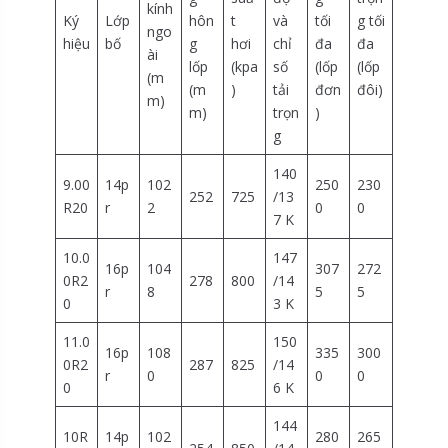
kính
Ký
Lớp
hôn
t
và
tối
g tối
ngo
hiệu
bố
g
hơi
chỉ
đa
đa
ài
lốp
(kpa
số
(lốp
(lốp
(m
(m
)
tải
đơn
đôi)
m)
m)
trọn
)
g
140
9.00
14p
102
250
230
252
725
/13
R20
r
2
0
0
7 K
10.0
147
16p
104
307
272
0R2
278
800
/14
r
8
5
5
0
3 K
11.0
150
16p
108
335
300
0R2
287
825
/14
r
0
0
0
0
6 K
144
10R
14p
102
280
265