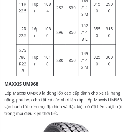
148
11R
16p
108
315
290
282
850
/14
22.5
r
4
0
0
5 M
152
12R
16p
108
355
315
296
850
/14
22.5
r
0
0
0
8 L
275
149
/80
16p
101
325
300
280
850
/14
R22
r
8
0
0
6 M
.5
MAXXIS UM968
Lốp Maxxis UM968 là dòng lốp cao cấp dành cho xe tải hạng
nặng, phù hợp cho tất cả các vị trí lắp ráp. Lốp Maxxis UM968
vận hành tốt trên mọi địa hình và đặc biệt có độ bền vượt trội
trong mọi điều kiện thời tiết.