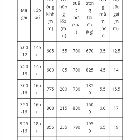
suấ
trọn
ờng
hôn
g
sâu
Mã
Lớp
t
g
kính
g
mâ
gai
gai
bố
hơi
tối
(m
lốp
m
(m
(kpa
đa
m)
(m
(inc
m)
)
(kg)
m)
h)
5.00
14p
605
155
700
670
3.5
12.5
-12
r
5.50
14p
680
185
700
825
4.5
14
-13
r
7.00
16p
132
775
200
730
5.5
15.5
-16
r
0
7.50
16p
160
808
215
830
6.0
17
-16
r
0
8.25
18p
195
856
235
790
6.5
19
-16
r
0