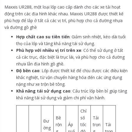
Maxxis UR288, một loại lốp cao cấp dành cho các xe tải hoạt
động trên các địa hình khác nhau. Maxxis UR288 được thiết kế
phù hợp để lắp ở tất cả các vị trí, phù hợp cho cả đường nhựa
và đường gồ ghề
Hợp chất cao su tiên tiến
: Giảm sinh nhiệt, kéo dài tuổi
thọ của lốp và tăng khả năng tái sử dụng.
Phù hợp với nhiều vị trí trên xe
: Có thể sử dụng ở tất
cả các trục, đặc biệt là trục lái, và phù hợp cho cả đường
nhựa lẫn địa hình gồ ghề.
Độ bền cao
: Lốp được thiết kế để chịu được các điều kiện
khắc nghiệt, từ vận chuyển hàng hóa đến các ứng dụng
nặng như xe trộn bê tông.
Khả năng tái sử dụng cao
: Cấu trúc lốp bền bỉ giúp tăng
khả năng tái sử dụng và giảm chi phí vận hành.
Chỉ
Bề
số
Tải
Đư
rộn
Áp
tốc
trọn
Tải
ờng
g
suấ
độ
g
trọn