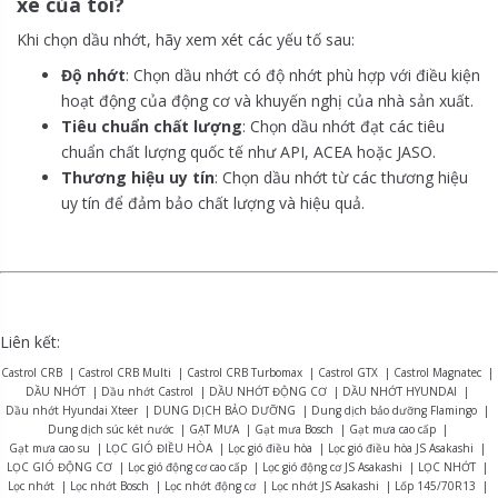
xe của tôi?
Khi chọn dầu nhớt, hãy xem xét các yếu tố sau:
Độ nhớt
: Chọn dầu nhớt có độ nhớt phù hợp với điều kiện
hoạt động của động cơ và khuyến nghị của nhà sản xuất.
Tiêu chuẩn chất lượng
: Chọn dầu nhớt đạt các tiêu
chuẩn chất lượng quốc tế như API, ACEA hoặc JASO.
Thương hiệu uy tín
: Chọn dầu nhớt từ các thương hiệu
uy tín để đảm bảo chất lượng và hiệu quả.
Liên kết:
Castrol CRB
|
Castrol CRB Multi
|
Castrol CRB Turbomax
|
Castrol GTX
|
Castrol Magnatec
|
DẦU NHỚT
|
Dầu nhớt Castrol
|
DẦU NHỚT ĐỘNG CƠ
|
DẦU NHỚT HYUNDAI
|
Dầu nhớt Hyundai Xteer
|
DUNG DỊCH BẢO DƯỠNG
|
Dung dịch bảo dưỡng Flamingo
|
Dung dịch súc két nước
|
GẠT MƯA
|
Gạt mưa Bosch
|
Gạt mưa cao cấp
|
Gạt mưa cao su
|
LỌC GIÓ ĐIỀU HÒA
|
Lọc gió điều hòa
|
Lọc gió điều hòa JS Asakashi
|
LỌC GIÓ ĐỘNG CƠ
|
Lọc gió động cơ cao cấp
|
Lọc gió động cơ JS Asakashi
|
LỌC NHỚT
|
Lọc nhớt
|
Lọc nhớt Bosch
|
Lọc nhớt động cơ
|
Lọc nhớt JS Asakashi
|
Lốp 145/70R13
|