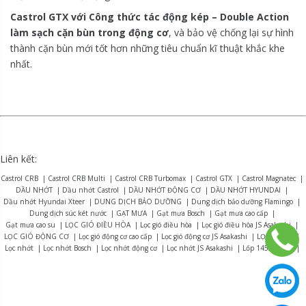
Castrol GTX với Công thức tác động kép – Double Action
làm sạch cặn bùn trong động cơ
, và bảo vệ chống lại sự hình
thành cặn bùn mới tốt hơn những tiêu chuẩn kĩ thuật khắc khe
nhất.
Liên kết:
Castrol CRB
|
Castrol CRB Multi
|
Castrol CRB Turbomax
|
Castrol GTX
|
Castrol Magnatec
|
DẦU NHỚT
|
Dầu nhớt Castrol
|
DẦU NHỚT ĐỘNG CƠ
|
DẦU NHỚT HYUNDAI
|
Dầu nhớt Hyundai Xteer
|
DUNG DỊCH BẢO DƯỠNG
|
Dung dịch bảo dưỡng Flamingo
|
Dung dịch súc két nước
|
GẠT MƯA
|
Gạt mưa Bosch
|
Gạt mưa cao cấp
|
Gạt mưa cao su
|
LỌC GIÓ ĐIỀU HÒA
|
Lọc gió điều hòa
|
Lọc gió điều hòa JS Asakashi
|
LỌC GIÓ ĐỘNG CƠ
|
Lọc gió động cơ cao cấp
|
Lọc gió động cơ JS Asakashi
|
LỌC NHỚT
|
Lọc nhớt
|
Lọc nhớt Bosch
|
Lọc nhớt động cơ
|
Lọc nhớt JS Asakashi
|
Lốp 145/70R13
|
Lốp 155R12
|
Lốp 165R13
|
Lốp 175/70R14
|
Lốp 175R13
|
Lốp 175R14
|
Lốp 185R15
|
Lốp 195R14
|
Lốp 215/75R16
|
LỐP BRIDGESTONE
|
Lốp Bridgestone Alenza AL01
|
Lốp Bridgestone B-series B390
|
Lốp Bridgestone Dueler D470
|
Lốp Bridgestone Dueler D684
|
Lốp Bridgestone Dueler D689
|