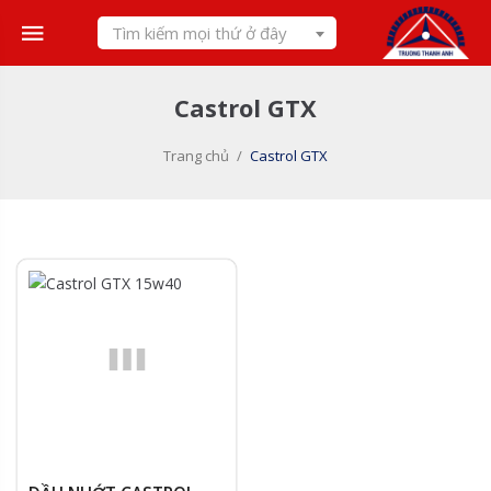
Skip
Tìm kiếm mọi thứ ở đây
to
content
Castrol GTX
Trang chủ
/
Castrol GTX