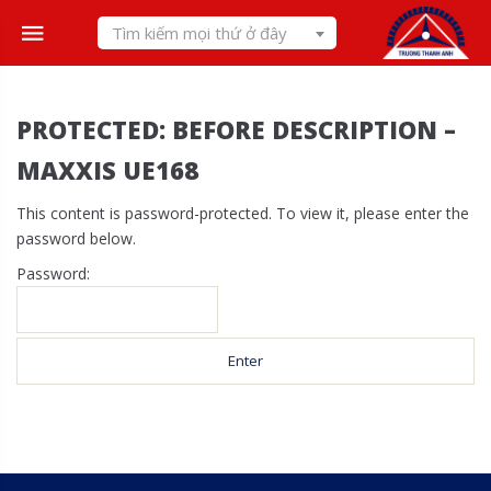
Skip
Tìm kiếm mọi thứ ở đây
to
content
PROTECTED: BEFORE DESCRIPTION –
MAXXIS UE168
This content is password-protected. To view it, please enter the
password below.
Password: