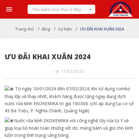
Skip
Tìm kiếm mọi thứ ở đây
to
content
/
/
/
Trang chủ
Blog
Sự kiện
ƯU ĐÃI KHAI XUÂN 2024
ƯU ĐÃI KHAI XUÂN 2024
11/02/2025
Từ ngày 10/01/2024 đến 07/02/2024, khi sử dụng combo
thay lốp và thay nhớt, khách hàng được tặng ngay dung dịch
nước rửa kính EKOKEMIKA trị giá 100.000. (chỉ áp dụng tại cơ sở
43 Bà Triệu, P. Nghĩa Chánh, Quảng Ngãi)
Nước rửa kính EKOKEMIKA với công nghệ tẩy rửa từ Ý sẽ
giúp loại bỏ hoàn toàn những vết dơ, mảng bám và giữ cho kính
luôn trong tình trạng sáng bóng.