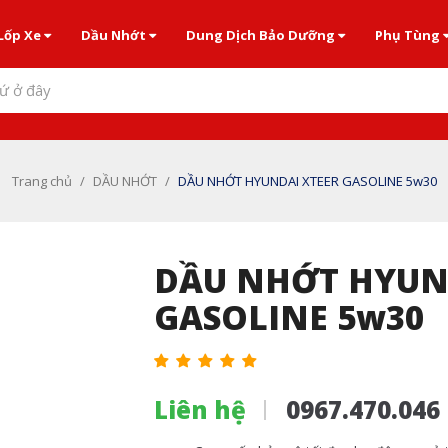
Lốp Xe
Dầu Nhớt
Dung Dịch Bảo Dưỡng
Phụ Tùng
ứ ở đây
Trang chủ
/
DẦU NHỚT
/
DẦU NHỚT HYUNDAI XTEER GASOLINE 5w30
DẦU NHỚT HYUN
GASOLINE 5w30
Liên hệ
0967.470.046