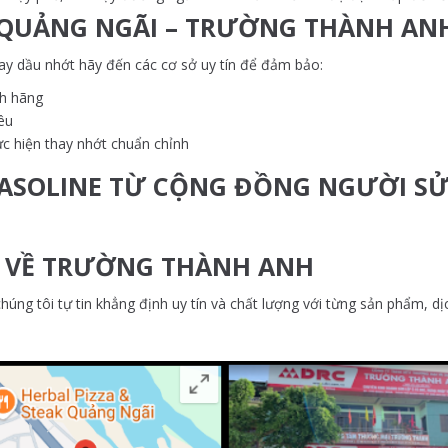
I QUẢNG NGÃI – TRƯỜNG THÀNH AN
hay dầu nhớt hãy đến các cơ sở uy tín để đảm bảo:
nh hãng
êu
ực hiện thay nhớt chuẩn chỉnh
GASOLINE TỪ CỘNG ĐỒNG NGƯỜI S
G VỀ TRƯỜNG THÀNH ANH
úng tôi tự tin khẳng định uy tín và chất lượng với từng sản phẩm, dị