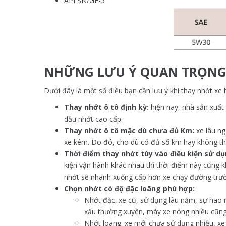
API SN/GF-5
NHỮNG LƯU Ý QUAN TRỌNG
Dưới đây là một số điều bạn cần lưu ý khi thay nhớt xe 
Thay nhớt ô tô định kỳ:
hiện nay, nhà sản xuất
dầu nhớt cao cấp.
Thay nhớt ô tô mặc dù chưa đủ Km:
xe lâu ng
xe kém. Do đó, cho dù có đủ số km hay không th
Thời điểm thay nhớt tùy vào điều kiện sử dụ
kiện vận hành khác nhau thì thời điểm này cũng k
nhớt sẽ nhanh xuống cấp hơn xe chạy đường trườn
Chọn nhớt có độ đặc loãng phù hợp:
Nhớt đặc: xe cũ, sử dụng lâu năm, sự hao
xấu thường xuyên, máy xe nóng nhiều cũng
Nhớt loãng: xe mới chưa sử dụng nhiều, xe