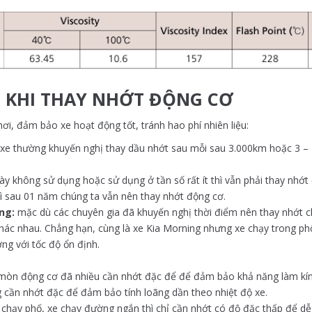
 KHI THAY NHỚT ĐỘNG CƠ
hơi, đảm bảo xe hoạt động tốt, tránh hao phí nhiên liệu:
 xe thường khuyến nghị thay dầu nhớt sau mỗi sau 3.000km hoặc 3 – 
ày không sử dụng hoặc sử dụng ở tần số rất ít thì vẫn phải thay nhớt
ì sau 01 năm chúng ta vẫn nên thay nhớt động cơ.
ng:
mặc dù các chuyên gia đã khuyến nghị thời điểm nên thay nhớt ch
hác nhau. Chẳng hạn, cùng là xe Kia Morning nhưng xe chạy trong phố 
g với tốc độ ổn định.
 mòn động cơ đã nhiều cần nhớt đặc để để đảm bảo khả năng làm kín
 cần nhớt đặc để đảm bảo tính loãng dần theo nhiệt độ xe.
 chạy phố, xe chạy đường ngắn thì chỉ cần nhớt có độ đặc thấp để dễ