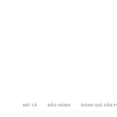
MÔ TẢ
BẢO HÀNH
ĐÁNH GIÁ SẢN 