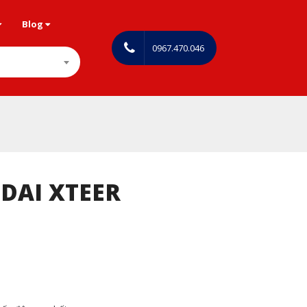
Blog
0967.470.046
DAI XTEER