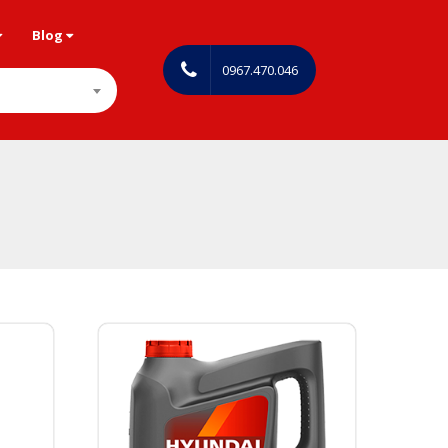
Blog
0967.470.046