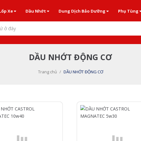
Lốp Xe
Dầu Nhớt
Dung Dịch Bảo Dưỡng
Phụ Tùng
ứ ở đây
DẦU NHỚT ĐỘNG CƠ
Trang chủ
/
DẦU NHỚT ĐỘNG CƠ