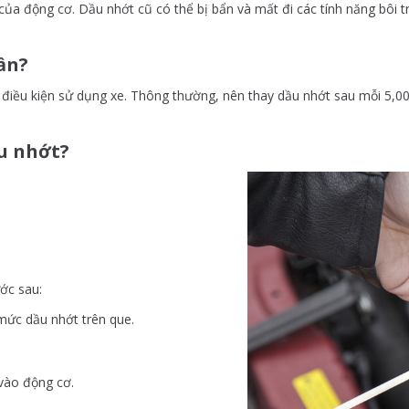
họ của động cơ. Dầu nhớt cũ có thể bị bẩn và mất đi các tính năng bô
ần?
à điều kiện sử dụng xe. Thông thường, nên thay dầu nhớt sau mỗi 5,
u nhớt?
ớc sau:
mức dầu nhớt trên que.
 vào động cơ.