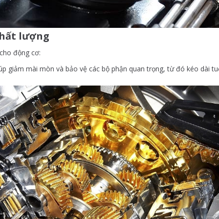
chất lượng
 cho động cơ:
úp giảm mài mòn và bảo vệ các bộ phận quan trọng, từ đó kéo dài tuổi