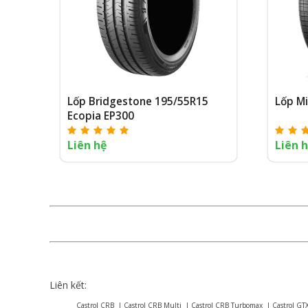
Lốp Bridgestone 195/55R15
Lốp M
Ecopia EP300
Liên hệ
Liên 
Liên kết:
Castrol CRB
|
Castrol CRB Multi
|
Castrol CRB Turbomax
|
Castrol GT