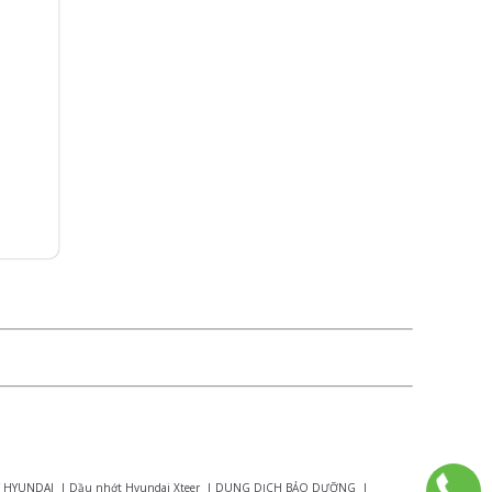
 HYUNDAI
|
Dầu nhớt Hyundai Xteer
|
DUNG DỊCH BẢO DƯỠNG
|