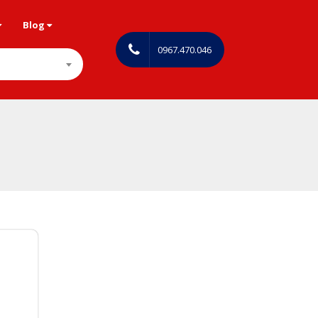
Blog
0967.470.046