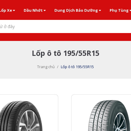
Lốp Xe
Dầu Nhớt
Dung Dịch Bảo Dưỡng
Phụ Tùng
ứ ở đây
Lốp ô tô 195/55R15
Trang chủ
/
Lốp ô tô 195/55R15