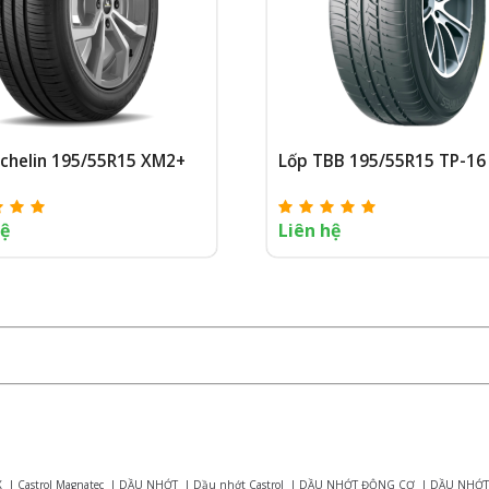
ichelin 195/55R15 XM2+
Lốp TBB 195/55R15 TP-16
hệ
Liên hệ
X
|
Castrol Magnatec
|
DẦU NHỚT
|
Dầu nhớt Castrol
|
DẦU NHỚT ĐỘNG CƠ
|
DẦU NHỚT