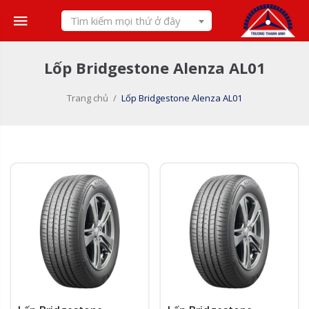
Skip
Tìm kiếm mọi thứ ở đây
to
content
Lốp Bridgestone Alenza AL01
Trang chủ
/
Lốp Bridgestone Alenza AL01