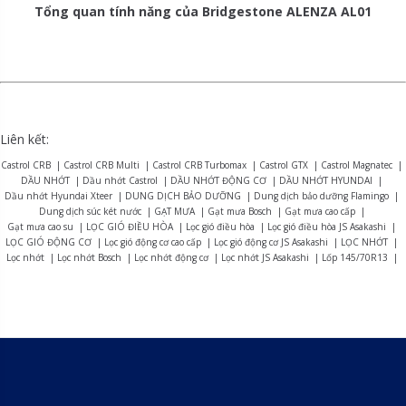
Tổng quan tính năng của Bridgestone ALENZA AL01
Liên kết:
Castrol CRB
|
Castrol CRB Multi
|
Castrol CRB Turbomax
|
Castrol GTX
|
Castrol Magnatec
|
DẦU NHỚT
|
Dầu nhớt Castrol
|
DẦU NHỚT ĐỘNG CƠ
|
DẦU NHỚT HYUNDAI
|
Dầu nhớt Hyundai Xteer
|
DUNG DỊCH BẢO DƯỠNG
|
Dung dịch bảo dưỡng Flamingo
|
Dung dịch súc két nước
|
GẠT MƯA
|
Gạt mưa Bosch
|
Gạt mưa cao cấp
|
Gạt mưa cao su
|
LỌC GIÓ ĐIỀU HÒA
|
Lọc gió điều hòa
|
Lọc gió điều hòa JS Asakashi
|
LỌC GIÓ ĐỘNG CƠ
|
Lọc gió động cơ cao cấp
|
Lọc gió động cơ JS Asakashi
|
LỌC NHỚT
|
Lọc nhớt
|
Lọc nhớt Bosch
|
Lọc nhớt động cơ
|
Lọc nhớt JS Asakashi
|
Lốp 145/70R13
|
Lốp 155R12
|
Lốp 165R13
|
Lốp 175/70R14
|
Lốp 175R13
|
Lốp 175R14
|
Lốp 185R15
|
Lốp 195R14
|
Lốp 215/75R16
|
LỐP BRIDGESTONE
|
Lốp Bridgestone Alenza AL01
|
Lốp Bridgestone B-series B390
|
Lốp Bridgestone Dueler D470
|
Lốp Bridgestone Dueler D684
|
Lốp Bridgestone Dueler D689
|
Lốp Bridgestone Dueler D840
|
Lốp Bridgestone Duravis R623
|
Lốp Bridgestone Duravis R624
|
Lốp Bridgestone Duravis R630
|
Lốp Bridgestone Ecopia EP150
|
Lốp Bridgestone Ecopia EP300
|
Lốp Bridgestone Ecopia EP850
|
Lốp Bridgestone R150
|
Lốp Bridgestone Turanza ER33
|
Lốp Bridgestone Turanza ER37
|
Lốp Bridgestone Turanza T005A
|
LỐP CASUMINA
|