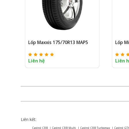
Lốp Maxxis 175/70R13 MAP5
Lốp M
Liên hệ
Liên 
Liên kết:
Castrol CRB
|
Castrol CRB Multi
|
Castrol CRB Turbomax
|
Castrol GT