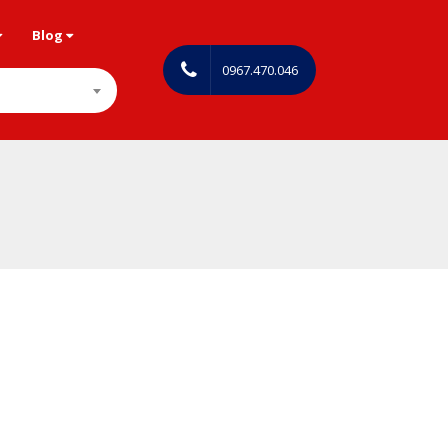
Blog
0967.470.046