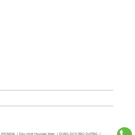
 HYUNDAI
|
Dầu nhớt Hyundai Xteer
|
DUNG DỊCH BẢO DƯỠNG
|