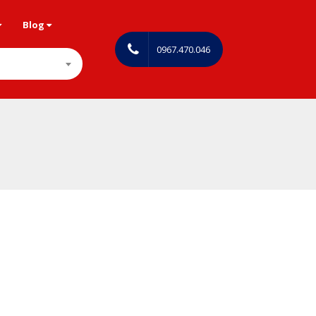
Blog
0967.470.046