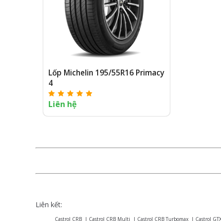
Lốp Michelin 195/55R16 Primacy
4
Liên hệ
Liên kết:
Castrol CRB
|
Castrol CRB Multi
|
Castrol CRB Turbomax
|
Castrol GT