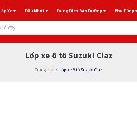
Lốp Xe
Dầu Nhớt
Dung Dịch Bảo Dưỡng
Phụ Tùng
ứ ở đây
Lốp xe ô tô Suzuki Ciaz
Trang chủ
/
Lốp xe ô tô Suzuki Ciaz