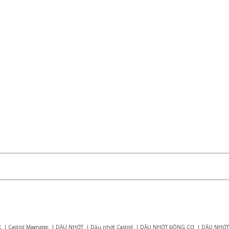
X
|
Castrol Magnatec
|
DẦU NHỚT
|
Dầu nhớt Castrol
|
DẦU NHỚT ĐỘNG CƠ
|
DẦU NHỚT