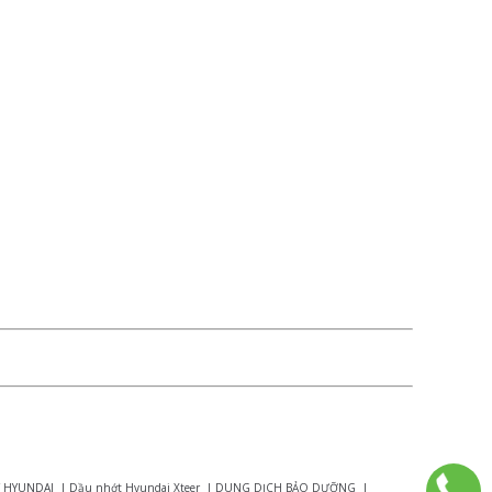
 HYUNDAI
|
Dầu nhớt Hyundai Xteer
|
DUNG DỊCH BẢO DƯỠNG
|