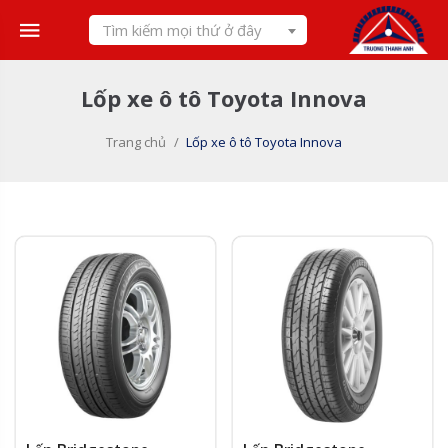
Skip
Tìm kiếm mọi thứ ở đây
to
content
Lốp xe ô tô Toyota Innova
Trang chủ
/
Lốp xe ô tô Toyota Innova