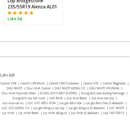
Lốp Bridgestone
235/55R19 Alenza AL01
Liên hệ
Liên kết:
Castrol CRB
|
Castrol CRB Multi
|
Castrol CRB Turbomax
|
Castrol GTX
|
Castrol Magnatec
|
DẦU NHỚT
|
Dầu nhớt Castrol
|
DẦU NHỚT ĐỘNG CƠ
|
DẦU NHỚT HYUNDAI
|
Dầu nhớt Hyundai Xteer
|
DUNG DỊCH BẢO DƯỠNG
|
Dung dịch bảo dưỡng Flamingo
|
Dung dịch súc két nước
|
GẠT MƯA
|
Gạt mưa Bosch
|
Gạt mưa cao cấp
|
Gạt mưa cao su
|
LỌC GIÓ ĐIỀU HÒA
|
Lọc gió điều hòa
|
Lọc gió điều hòa JS Asakashi
|
LỌC GIÓ ĐỘNG CƠ
|
Lọc gió động cơ cao cấp
|
Lọc gió động cơ JS Asakashi
|
LỌC NHỚT
|
Lọc nhớt
|
Lọc nhớt Bosch
|
Lọc nhớt động cơ
|
Lọc nhớt JS Asakashi
|
Lốp 145/70R13
|
Lốp 155R12
|
Lốp 165R13
|
Lốp 175/70R14
|
Lốp 175R13
|
Lốp 175R14
|
Lốp 185R15
|
Lốp 195R14
|
Lốp 215/75R16
|
LỐP BRIDGESTONE
|
Lốp Bridgestone Alenza AL01
|
Lốp Bridgestone B-series B390
|
Lốp Bridgestone Dueler D470
|