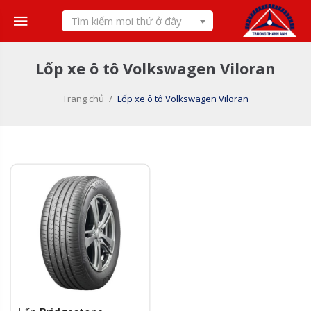
Skip
Tìm kiếm mọi thứ ở đây
to
content
Lốp xe ô tô Volkswagen Viloran
Trang chủ
/
Lốp xe ô tô Volkswagen Viloran