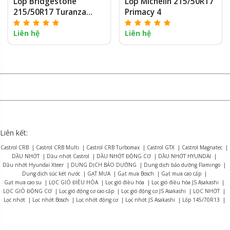
Lốp Bridgestone
Lốp Michelin 215/50R17
215/50R17 Turanza
Primacy 4
ER33
Liên hệ
Liên hệ
Liên kết:
Castrol CRB
|
Castrol CRB Multi
|
Castrol CRB Turbomax
|
Castrol GTX
|
Castrol Magnatec
|
DẦU NHỚT
|
Dầu nhớt Castrol
|
DẦU NHỚT ĐỘNG CƠ
|
DẦU NHỚT HYUNDAI
|
Dầu nhớt Hyundai Xteer
|
DUNG DỊCH BẢO DƯỠNG
|
Dung dịch bảo dưỡng Flamingo
|
Dung dịch súc két nước
|
GẠT MƯA
|
Gạt mưa Bosch
|
Gạt mưa cao cấp
|
Gạt mưa cao su
|
LỌC GIÓ ĐIỀU HÒA
|
Lọc gió điều hòa
|
Lọc gió điều hòa JS Asakashi
|
LỌC GIÓ ĐỘNG CƠ
|
Lọc gió động cơ cao cấp
|
Lọc gió động cơ JS Asakashi
|
LỌC NHỚT
|
Lọc nhớt
|
Lọc nhớt Bosch
|
Lọc nhớt động cơ
|
Lọc nhớt JS Asakashi
|
Lốp 145/70R13
|
Lốp 155R12
|
Lốp 165R13
|
Lốp 175/70R14
|
Lốp 175R13
|
Lốp 175R14
|
Lốp 185R15
|
Lốp 195R14
|
Lốp 215/75R16
|
LỐP BRIDGESTONE
|
Lốp Bridgestone Alenza AL01
|
Lốp Bridgestone B-series B390
|
Lốp Bridgestone Dueler D470
|