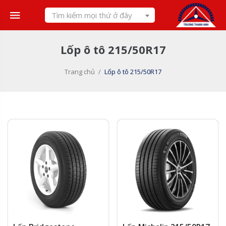
Skip
Tìm kiếm mọi thứ ở đây
to
content
Lốp ô tô 215/50R17
Trang chủ
/
Lốp ô tô 215/50R17