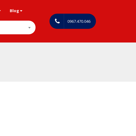
Blog
0967.470.046