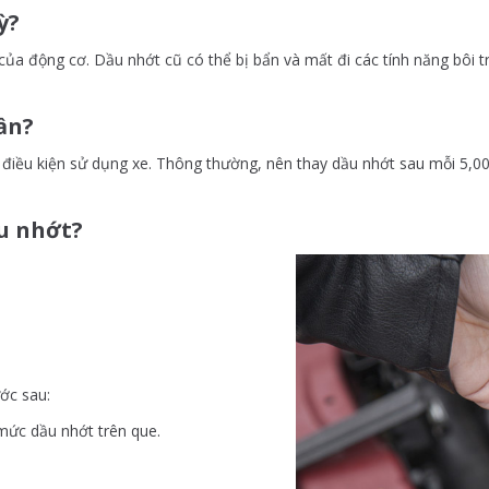
ỳ?
họ của động cơ. Dầu nhớt cũ có thể bị bẩn và mất đi các tính năng bô
ần?
à điều kiện sử dụng xe. Thông thường, nên thay dầu nhớt sau mỗi 5,
u nhớt?
ớc sau:
mức dầu nhớt trên que.