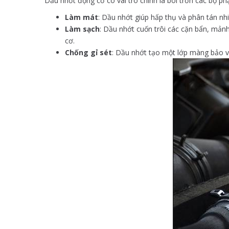
Dầu nhớt động cơ có vai trò chính là bôi trơn các bộ 
Làm mát
: Dầu nhớt giúp hấp thụ và phân tán nh
Làm sạch
: Dầu nhớt cuốn trôi các cặn bẩn, mảnh
cơ.
Chống gỉ sét
: Dầu nhớt tạo một lớp màng bảo vệ