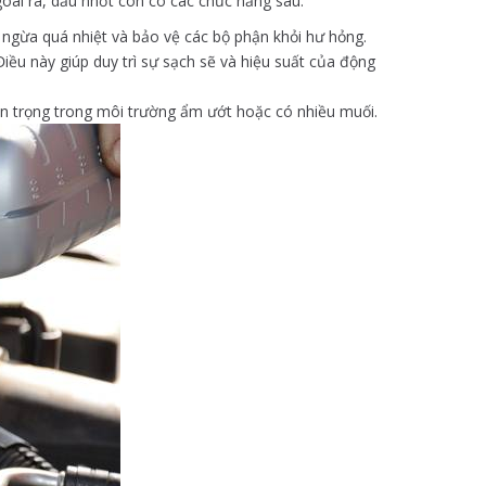
oài ra, dầu nhớt còn có các chức năng sau:
n ngừa quá nhiệt và bảo vệ các bộ phận khỏi hư hỏng.
iều này giúp duy trì sự sạch sẽ và hiệu suất của động
an trọng trong môi trường ẩm ướt hoặc có nhiều muối.