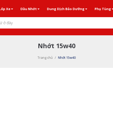
Lốp Xe
Dầu Nhớt
Dung Dịch Bảo Dưỡng
Phụ Tùng
ứ ở đây
Nhớt 15w40
Trang chủ
/
Nhớt 15w40