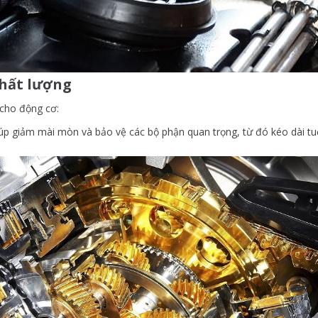
chất lượng
 cho động cơ:
úp giảm mài mòn và bảo vệ các bộ phận quan trọng, từ đó kéo dài tuổi