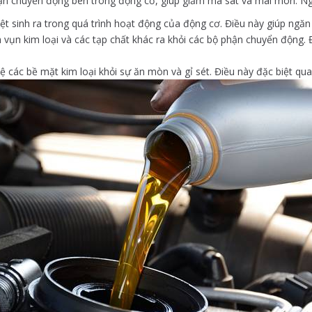
phận chuyển động bên trong động cơ, giúp giảm ma sát và mài mòn. Ng
iệt sinh ra trong quá trình hoạt động của động cơ. Điều này giúp ngă
 vụn kim loại và các tạp chất khác ra khỏi các bộ phận chuyển động. Đ
 các bề mặt kim loại khỏi sự ăn mòn và gỉ sét. Điều này đặc biệt qu