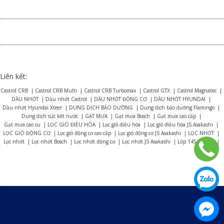
Liên kết:
Castrol CRB
|
Castrol CRB Multi
|
Castrol CRB Turbomax
|
Castrol GTX
|
Castrol Magnatec
|
DẦU NHỚT
|
Dầu nhớt Castrol
|
DẦU NHỚT ĐỘNG CƠ
|
DẦU NHỚT HYUNDAI
|
Dầu nhớt Hyundai Xteer
|
DUNG DỊCH BẢO DƯỠNG
|
Dung dịch bảo dưỡng Flamingo
|
Dung dịch súc két nước
|
GẠT MƯA
|
Gạt mưa Bosch
|
Gạt mưa cao cấp
|
Gạt mưa cao su
|
LỌC GIÓ ĐIỀU HÒA
|
Lọc gió điều hòa
|
Lọc gió điều hòa JS Asakashi
|
LỌC GIÓ ĐỘNG CƠ
|
Lọc gió động cơ cao cấp
|
Lọc gió động cơ JS Asakashi
|
LỌC NHỚT
|
Lọc nhớt
|
Lọc nhớt Bosch
|
Lọc nhớt động cơ
|
Lọc nhớt JS Asakashi
|
Lốp 145/70R13
|
Lốp 155R12
|
Lốp 165R13
|
Lốp 175/70R14
|
Lốp 175R13
|
Lốp 175R14
|
Lốp 185R15
|
Lốp 195R14
|
Lốp 215/75R16
|
LỐP BRIDGESTONE
|
Lốp Bridgestone Alenza AL01
|
Lốp Bridgestone B-series B390
|
Lốp Bridgestone Dueler D470
|
Lốp Bridgestone Dueler D684
|
Lốp Bridgestone Dueler D689
|
Lốp Bridgestone Dueler D840
|
Lốp Bridgestone Duravis R623
|
Lốp Bridgestone Duravis R624
|
Lốp Bridgestone Duravis R630
|
Lốp Bridgestone Ecopia EP150
|
Lốp Bridgestone Ecopia EP300
|
Lốp Bridgestone Ecopia EP850
|
Lốp Bridgestone R150
|
Lốp Bridgestone Turanza ER33
|
Lốp Bridgestone Turanza ER37
|
Lốp Bridgestone Turanza T005A
|
LỐP CASUMINA
|