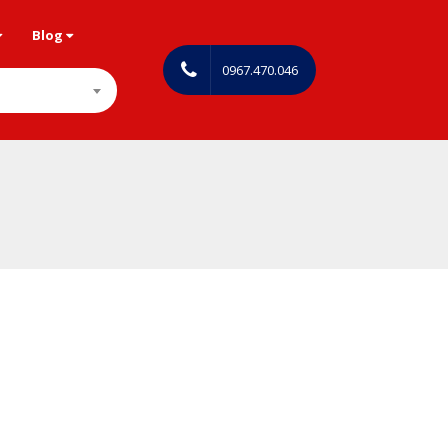
Blog
0967.470.046