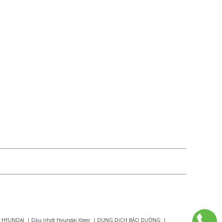
 HYUNDAI
|
Dầu nhớt Hyundai Xteer
|
DUNG DỊCH BẢO DƯỠNG
|