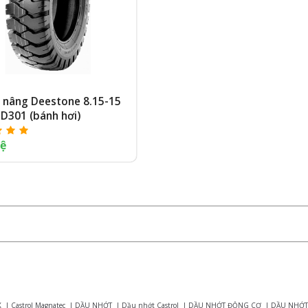
e nâng Deestone 8.15-15
D301 (bánh hơi)
hệ
X
|
Castrol Magnatec
|
DẦU NHỚT
|
Dầu nhớt Castrol
|
DẦU NHỚT ĐỘNG CƠ
|
DẦU NHỚT