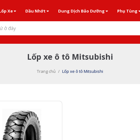
Lốp Xe
Dầu Nhớt
Dung Dịch Bảo Dưỡng
Phụ Tùng
ứ ở đây
Lốp xe ô tô Mitsubishi
Trang chủ
/
Lốp xe ô tô Mitsubishi