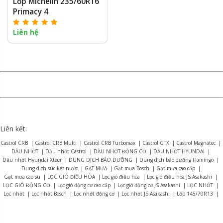
Lốp Michelin 235/60R16
Primacy 4
Liên hệ
Liên kết:
Castrol CRB
|
Castrol CRB Multi
|
Castrol CRB Turbomax
|
Castrol GTX
|
Castrol Magnatec
|
DẦU NHỚT
|
Dầu nhớt Castrol
|
DẦU NHỚT ĐỘNG CƠ
|
DẦU NHỚT HYUNDAI
|
Dầu nhớt Hyundai Xteer
|
DUNG DỊCH BẢO DƯỠNG
|
Dung dịch bảo dưỡng Flamingo
|
Dung dịch súc két nước
|
GẠT MƯA
|
Gạt mưa Bosch
|
Gạt mưa cao cấp
|
Gạt mưa cao su
|
LỌC GIÓ ĐIỀU HÒA
|
Lọc gió điều hòa
|
Lọc gió điều hòa JS Asakashi
|
LỌC GIÓ ĐỘNG CƠ
|
Lọc gió động cơ cao cấp
|
Lọc gió động cơ JS Asakashi
|
LỌC NHỚT
|
Lọc nhớt
|
Lọc nhớt Bosch
|
Lọc nhớt động cơ
|
Lọc nhớt JS Asakashi
|
Lốp 145/70R13
|
Lốp 155R12
|
Lốp 165R13
|
Lốp 175/70R14
|
Lốp 175R13
|
Lốp 175R14
|
Lốp 185R15
|
Lốp 195R14
|
Lốp 215/75R16
|
LỐP BRIDGESTONE
|
Lốp Bridgestone Alenza AL01
|
Lốp Bridgestone B-series B390
|
Lốp Bridgestone Dueler D470
|