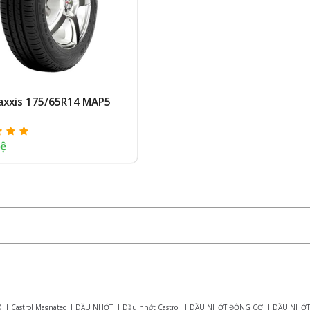
axxis 175/65R14 MAP5
hệ
X
|
Castrol Magnatec
|
DẦU NHỚT
|
Dầu nhớt Castrol
|
DẦU NHỚT ĐỘNG CƠ
|
DẦU NHỚT