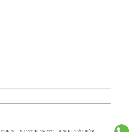
 HYUNDAI
|
Dầu nhớt Hyundai Xteer
|
DUNG DỊCH BẢO DƯỠNG
|