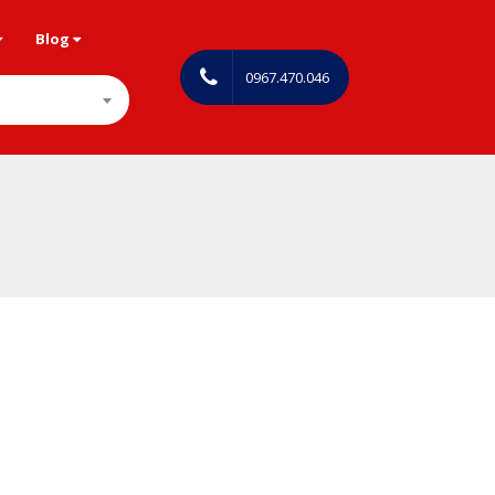
Blog
0967.470.046