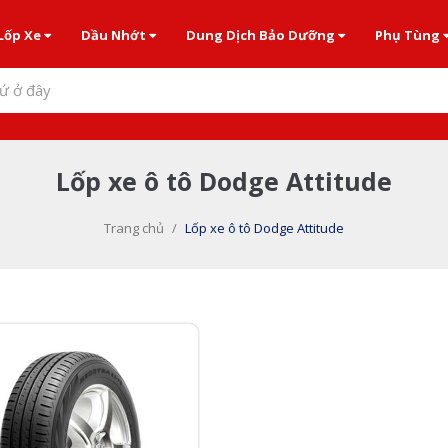
Lốp Xe
Dầu Nhớt
Dung Dịch Bảo Dưỡng
Phụ Tùng
ứ ở đây
Lốp xe ô tô Dodge Attitude
Trang chủ
/
Lốp xe ô tô Dodge Attitude