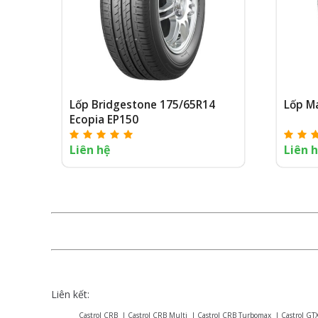
Lốp Bridgestone 175/65R14
Lốp M
Ecopia EP150
Liên hệ
Liên 
Liên kết:
Castrol CRB
|
Castrol CRB Multi
|
Castrol CRB Turbomax
|
Castrol GT