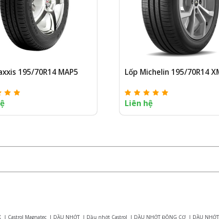
axxis 195/70R14 MAP5
Lốp Michelin 195/70R14 
hệ
Liên hệ
X
|
Castrol Magnatec
|
DẦU NHỚT
|
Dầu nhớt Castrol
|
DẦU NHỚT ĐỘNG CƠ
|
DẦU NHỚT