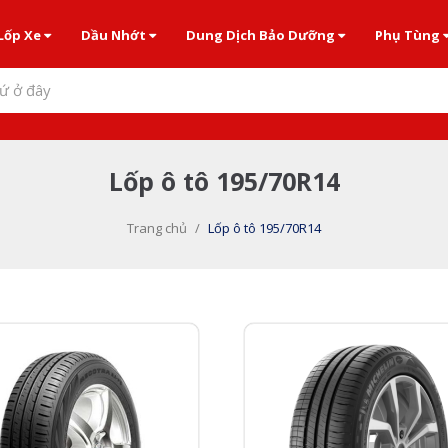
Lốp Xe
Dầu Nhớt
Dung Dịch Bảo Dưỡng
Phụ Tùng
ứ ở đây
Lốp ô tô 195/70R14
Trang chủ
/
Lốp ô tô 195/70R14