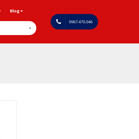
Blog
0967.470.046