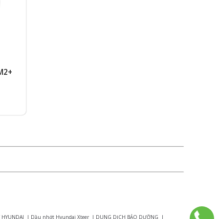
XM2+
 HYUNDAI
|
Dầu nhớt Hyundai Xteer
|
DUNG DỊCH BẢO DƯỠNG
|