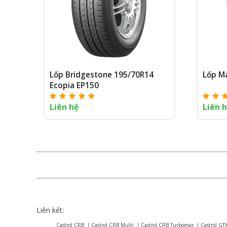
Lốp Bridgestone 195/70R14
Lốp M
Ecopia EP150
Liên hệ
Liên 
Liên kết:
Castrol CRB
|
Castrol CRB Multi
|
Castrol CRB Turbomax
|
Castrol GT