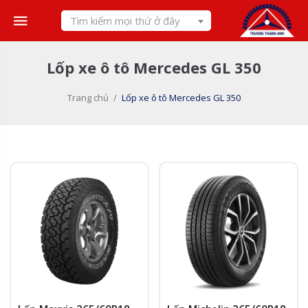
Skip
Tìm kiếm mọi thứ ở đây
to
content
Lốp xe ô tô Mercedes GL 350
Trang chủ
/
Lốp xe ô tô Mercedes GL 350