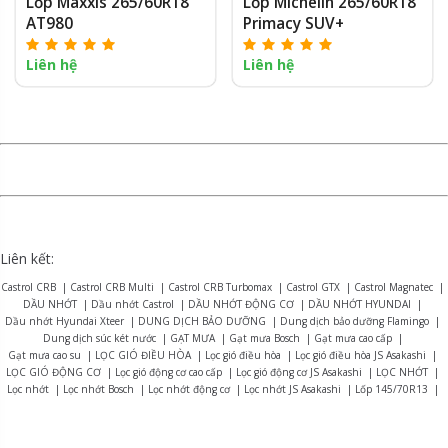
Lốp Maxxis 265/60R18
Lốp Michelin 265/60R18
AT980
Primacy SUV+
Liên hệ
Liên hệ
Liên kết:
Castrol CRB
|
Castrol CRB Multi
|
Castrol CRB Turbomax
|
Castrol GTX
|
Castrol Magnatec
|
DẦU NHỚT
|
Dầu nhớt Castrol
|
DẦU NHỚT ĐỘNG CƠ
|
DẦU NHỚT HYUNDAI
|
Dầu nhớt Hyundai Xteer
|
DUNG DỊCH BẢO DƯỠNG
|
Dung dịch bảo dưỡng Flamingo
|
Dung dịch súc két nước
|
GẠT MƯA
|
Gạt mưa Bosch
|
Gạt mưa cao cấp
|
Gạt mưa cao su
|
LỌC GIÓ ĐIỀU HÒA
|
Lọc gió điều hòa
|
Lọc gió điều hòa JS Asakashi
|
LỌC GIÓ ĐỘNG CƠ
|
Lọc gió động cơ cao cấp
|
Lọc gió động cơ JS Asakashi
|
LỌC NHỚT
|
Lọc nhớt
|
Lọc nhớt Bosch
|
Lọc nhớt động cơ
|
Lọc nhớt JS Asakashi
|
Lốp 145/70R13
|
Lốp 155R12
|
Lốp 165R13
|
Lốp 175/70R14
|
Lốp 175R13
|
Lốp 175R14
|
Lốp 185R15
|
Lốp 195R14
|
Lốp 215/75R16
|
LỐP BRIDGESTONE
|
Lốp Bridgestone Alenza AL01
|
Lốp Bridgestone B-series B390
|
Lốp Bridgestone Dueler D470
|