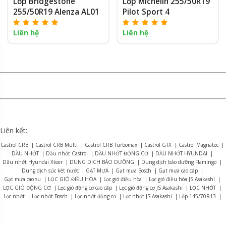
Lốp Bridgestone
Lốp Michelin 255/50R19
255/50R19 Alenza AL01
Pilot Sport 4
Liên hệ
Liên hệ
Liên kết:
Castrol CRB
|
Castrol CRB Multi
|
Castrol CRB Turbomax
|
Castrol GTX
|
Castrol Magnatec
|
DẦU NHỚT
|
Dầu nhớt Castrol
|
DẦU NHỚT ĐỘNG CƠ
|
DẦU NHỚT HYUNDAI
|
Dầu nhớt Hyundai Xteer
|
DUNG DỊCH BẢO DƯỠNG
|
Dung dịch bảo dưỡng Flamingo
|
Dung dịch súc két nước
|
GẠT MƯA
|
Gạt mưa Bosch
|
Gạt mưa cao cấp
|
Gạt mưa cao su
|
LỌC GIÓ ĐIỀU HÒA
|
Lọc gió điều hòa
|
Lọc gió điều hòa JS Asakashi
|
LỌC GIÓ ĐỘNG CƠ
|
Lọc gió động cơ cao cấp
|
Lọc gió động cơ JS Asakashi
|
LỌC NHỚT
|
Lọc nhớt
|
Lọc nhớt Bosch
|
Lọc nhớt động cơ
|
Lọc nhớt JS Asakashi
|
Lốp 145/70R13
|
Lốp 155R12
|
Lốp 165R13
|
Lốp 175/70R14
|
Lốp 175R13
|
Lốp 175R14
|
Lốp 185R15
|
Lốp 195R14
|
Lốp 215/75R16
|
LỐP BRIDGESTONE
|
Lốp Bridgestone Alenza AL01
|
Lốp Bridgestone B-series B390
|
Lốp Bridgestone Dueler D470
|