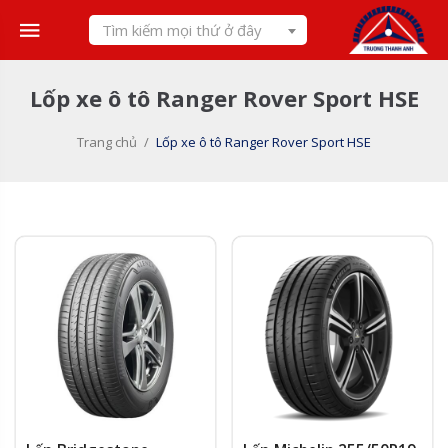
Skip
Tìm kiếm mọi thứ ở đây
to
content
Lốp xe ô tô Ranger Rover Sport HSE
Trang chủ
/
Lốp xe ô tô Ranger Rover Sport HSE