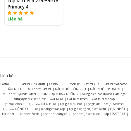
Lốp Michelin 225/55R16
Primacy 4
Liên hệ
Liên kết:
Castrol CRB
|
Castrol CRB Multi
|
Castrol CRB Turbomax
|
Castrol GTX
|
Castrol Magnatec
|
DẦU NHỚT
|
Dầu nhớt Castrol
|
DẦU NHỚT ĐỘNG CƠ
|
DẦU NHỚT HYUNDAI
|
Dầu nhớt Hyundai Xteer
|
DUNG DỊCH BẢO DƯỠNG
|
Dung dịch bảo dưỡng Flamingo
|
Dung dịch súc két nước
|
GẠT MƯA
|
Gạt mưa Bosch
|
Gạt mưa cao cấp
|
Gạt mưa cao su
|
LỌC GIÓ ĐIỀU HÒA
|
Lọc gió điều hòa
|
Lọc gió điều hòa JS Asakashi
|
LỌC GIÓ ĐỘNG CƠ
|
Lọc gió động cơ cao cấp
|
Lọc gió động cơ JS Asakashi
|
LỌC NHỚT
|
Lọc nhớt
|
Lọc nhớt Bosch
|
Lọc nhớt động cơ
|
Lọc nhớt JS Asakashi
|
Lốp 145/70R13
|
Lốp 155R12
|
Lốp 165R13
|
Lốp 175/70R14
|
Lốp 175R13
|
Lốp 175R14
|
Lốp 185R15
|
Lốp 195R14
|
Lốp 215/75R16
|
LỐP BRIDGESTONE
|
Lốp Bridgestone Alenza AL01
|
Lốp Bridgestone B-series B390
|
Lốp Bridgestone Dueler D470
|