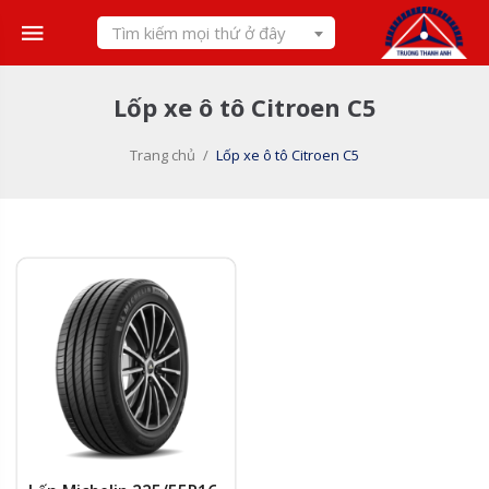
Skip
Tìm kiếm mọi thứ ở đây
to
content
Lốp xe ô tô Citroen C5
Trang chủ
/
Lốp xe ô tô Citroen C5