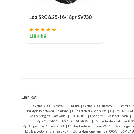
Lốp SRC 8.25-16/18pr SV730
Liên hệ
Liên kết:
Castrol CRB
|
Castrol CRB Multi
|
Castrol CRB Turbomax
|
Castrol GT
Dung dịch bảo dưỡng Flamingo
|
Dung dịch súc két nước
|
GẠT MƯA
|
Gạt
Lọc gió động cơ JS Asakashi
|
LỌC NHỚT
|
Lọc nhớt
|
Lọc nhớt Bosch
|
L
Lốp 215/75R16
|
LỐP BRIDGESTONE
|
Lốp Bridgestone Alenza AL0
Lốp Bridgestone Duravis R623
|
Lốp Bridgestone Duravis R624
|
Lốp Bridgest
Lốp Bridgestone Turanza ER37
|
Lốp Bridgestone Turanza T005A
|
LỐP CAS