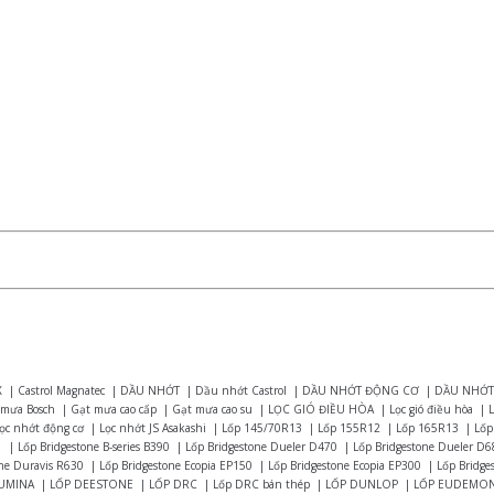
X
|
Castrol Magnatec
|
DẦU NHỚT
|
Dầu nhớt Castrol
|
DẦU NHỚT ĐỘNG CƠ
|
DẦU NHỚT
 mưa Bosch
|
Gạt mưa cao cấp
|
Gạt mưa cao su
|
LỌC GIÓ ĐIỀU HÒA
|
Lọc gió điều hòa
|
L
ọc nhớt động cơ
|
Lọc nhớt JS Asakashi
|
Lốp 145/70R13
|
Lốp 155R12
|
Lốp 165R13
|
Lốp
1
|
Lốp Bridgestone B-series B390
|
Lốp Bridgestone Dueler D470
|
Lốp Bridgestone Dueler D6
one Duravis R630
|
Lốp Bridgestone Ecopia EP150
|
Lốp Bridgestone Ecopia EP300
|
Lốp Bridge
UMINA
|
LỐP DEESTONE
|
LỐP DRC
|
Lốp DRC bán thép
|
LỐP DUNLOP
|
LỐP EUDEMO