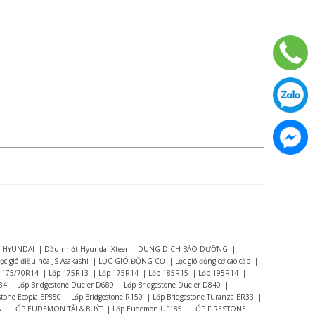
 HYUNDAI
|
Dầu nhớt Hyundai Xteer
|
DUNG DỊCH BẢO DƯỠNG
|
ọc gió điều hòa JS Asakashi
|
LỌC GIÓ ĐỘNG CƠ
|
Lọc gió động cơ cao cấp
|
 175/70R14
|
Lốp 175R13
|
Lốp 175R14
|
Lốp 185R15
|
Lốp 195R14
|
84
|
Lốp Bridgestone Dueler D689
|
Lốp Bridgestone Dueler D840
|
stone Ecopia EP850
|
Lốp Bridgestone R150
|
Lốp Bridgestone Turanza ER33
|
N
|
LỐP EUDEMON TẢI & BUÝT
|
Lốp Eudemon UF185
|
LỐP FIRESTONE
|