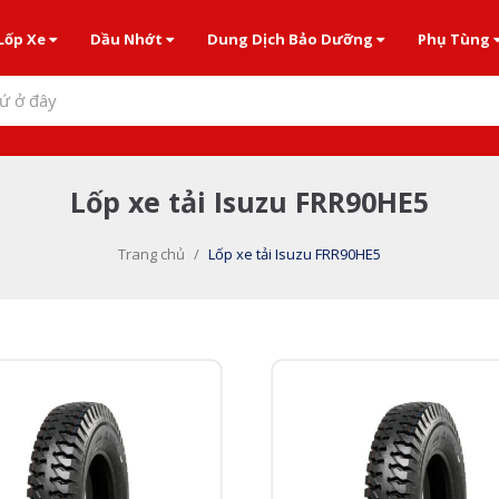
Lốp Xe
Dầu Nhớt
Dung Dịch Bảo Dưỡng
Phụ Tùng
ứ ở đây
Lốp xe tải Isuzu FRR90HE5
Trang chủ
/
Lốp xe tải Isuzu FRR90HE5