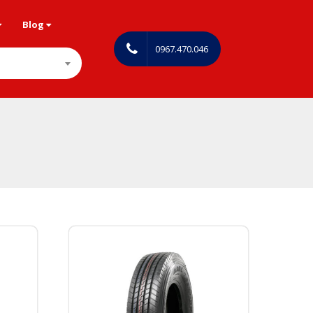
Blog
0967.470.046