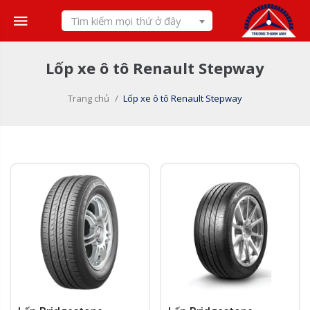
Skip
Tìm kiếm mọi thứ ở đây
to
content
Lốp xe ô tô Renault Stepway
Trang chủ
/
Lốp xe ô tô Renault Stepway