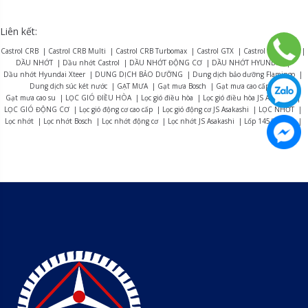
Liên kết:
Castrol CRB
|
Castrol CRB Multi
|
Castrol CRB Turbomax
|
Castrol GTX
|
Castrol Magnatec
|
DẦU NHỚT
|
Dầu nhớt Castrol
|
DẦU NHỚT ĐỘNG CƠ
|
DẦU NHỚT HYUNDAI
|
Dầu nhớt Hyundai Xteer
|
DUNG DỊCH BẢO DƯỠNG
|
Dung dịch bảo dưỡng Flamingo
|
Dung dịch súc két nước
|
GẠT MƯA
|
Gạt mưa Bosch
|
Gạt mưa cao cấp
|
Gạt mưa cao su
|
LỌC GIÓ ĐIỀU HÒA
|
Lọc gió điều hòa
|
Lọc gió điều hòa JS Asakashi
|
LỌC GIÓ ĐỘNG CƠ
|
Lọc gió động cơ cao cấp
|
Lọc gió động cơ JS Asakashi
|
LỌC NHỚT
|
Lọc nhớt
|
Lọc nhớt Bosch
|
Lọc nhớt động cơ
|
Lọc nhớt JS Asakashi
|
Lốp 145/70R13
|
Lốp 155R12
|
Lốp 165R13
|
Lốp 175/70R14
|
Lốp 175R13
|
Lốp 175R14
|
Lốp 185R15
|
Lốp 195R14
|
Lốp 215/75R16
|
LỐP BRIDGESTONE
|
Lốp Bridgestone Alenza AL01
|
Lốp Bridgestone B-series B390
|
Lốp Bridgestone Dueler D470
|
Lốp Bridgestone Dueler D684
|
Lốp Bridgestone Dueler D689
|
Lốp Bridgestone Dueler D840
|
Lốp Bridgestone Duravis R623
|
Lốp Bridgestone Duravis R624
|
Lốp Bridgestone Duravis R630
|
Lốp Bridgestone Ecopia EP150
|
Lốp Bridgestone Ecopia EP300
|
Lốp Bridgestone Ecopia EP850
|
Lốp Bridgestone R150
|
Lốp Bridgestone Turanza ER33
|
Lốp Bridgestone Turanza ER37
|
Lốp Bridgestone Turanza T005A
|
LỐP CASUMINA
|
LỐP DEESTONE
|
LỐP DRC
|
Lốp DRC bán thép
|
LỐP DUNLOP
|
LỐP EUDEMON
|
LỐP EUDEMON TẢI & BUÝT
|
Lốp Eudemon UF185
|
LỐP FIRESTONE
|
Lốp kẽm/ radial DRC
|
LỐP LANDSPIDER
|
Lốp Landspider Citytraxx G/P
|
LỐP MAXXIS
|
Lốp Maxxis C688
|
Lốp Maxxis C699
|
Lốp Maxxis HPM3
|
Lốp Maxxis MAP5
|
Lốp Maxxis MCV5
|
Lốp Maxxis UE168
|
Lốp Maxxis UM958
|
Lốp Maxxis UN999
|
Lốp máy cày DRC
|
LỐP MICHELIN
|
Lốp Michelin Agilis 3
|
Lốp Michelin e.Primacy
|