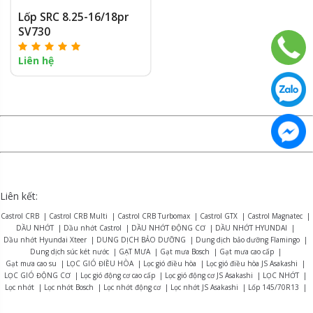
Lốp SRC 8.25-16/18pr
SV730
Liên hệ
Liên kết:
Castrol CRB
|
Castrol CRB Multi
|
Castrol CRB Turbomax
|
Castrol GTX
|
Castrol Magnatec
|
DẦU NHỚT
|
Dầu nhớt Castrol
|
DẦU NHỚT ĐỘNG CƠ
|
DẦU NHỚT HYUNDAI
|
Dầu nhớt Hyundai Xteer
|
DUNG DỊCH BẢO DƯỠNG
|
Dung dịch bảo dưỡng Flamingo
|
Dung dịch súc két nước
|
GẠT MƯA
|
Gạt mưa Bosch
|
Gạt mưa cao cấp
|
Gạt mưa cao su
|
LỌC GIÓ ĐIỀU HÒA
|
Lọc gió điều hòa
|
Lọc gió điều hòa JS Asakashi
|
LỌC GIÓ ĐỘNG CƠ
|
Lọc gió động cơ cao cấp
|
Lọc gió động cơ JS Asakashi
|
LỌC NHỚT
|
Lọc nhớt
|
Lọc nhớt Bosch
|
Lọc nhớt động cơ
|
Lọc nhớt JS Asakashi
|
Lốp 145/70R13
|
Lốp 155R12
|
Lốp 165R13
|
Lốp 175/70R14
|
Lốp 175R13
|
Lốp 175R14
|
Lốp 185R15
|
Lốp 195R14
|
Lốp 215/75R16
|
LỐP BRIDGESTONE
|
Lốp Bridgestone Alenza AL01
|