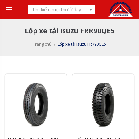
Skip
Tìm kiếm mọi thứ ở đây
to
content
Lốp xe tải Isuzu FRR90QE5
Trang chủ
/
Lốp xe tải Isuzu FRR90QE5