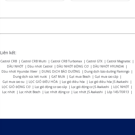
Liên kết:
Castrol CRB
|
Castrol CRB Multi
|
Castrol CRB Turbomax
|
Castrol GTX
|
Castrol Magnatec
|
DẦU NHỚT
|
Dầu nhớt Castrol
|
DẦU NHỚT ĐỘNG CƠ
|
DẦU NHỚT HYUNDAI
|
Dầu nhớt Hyundai Xteer
|
DUNG DỊCH BẢO DƯỠNG
|
Dung dịch bảo dưỡng Flamingo
|
Dung dịch súc két nước
|
GẠT MƯA
|
Gạt mưa Bosch
|
Gạt mưa cao cấp
|
Gạt mưa cao su
|
LỌC GIÓ ĐIỀU HÒA
|
Lọc gió điều hòa
|
Lọc gió điều hòa JS Asakashi
|
LỌC GIÓ ĐỘNG CƠ
|
Lọc gió động cơ cao cấp
|
Lọc gió động cơ JS Asakashi
|
LỌC NHỚT
|
Lọc nhớt
|
Lọc nhớt Bosch
|
Lọc nhớt động cơ
|
Lọc nhớt JS Asakashi
|
Lốp 145/70R13
|
Lốp 155R12
|
Lốp 165R13
|
Lốp 175/70R14
|
Lốp 175R13
|
Lốp 175R14
|
Lốp 185R15
|
Lốp 195R14
|
Lốp 215/75R16
|
LỐP BRIDGESTONE
|
Lốp Bridgestone Alenza AL01
|
Lốp Bridgestone B-series B390
|
Lốp Bridgestone Dueler D470
|
Lốp Bridgestone Dueler D684
|
Lốp Bridgestone Dueler D689
|
Lốp Bridgestone Dueler D840
|
Lốp Bridgestone Duravis R623
|
Lốp Bridgestone Duravis R624
|
Lốp Bridgestone Duravis R630
|
Lốp Bridgestone Ecopia EP150
|
Lốp Bridgestone Ecopia EP300
|
Lốp Bridgestone Ecopia EP850
|
Lốp Bridgestone R150
|
Lốp Bridgestone Turanza ER33
|