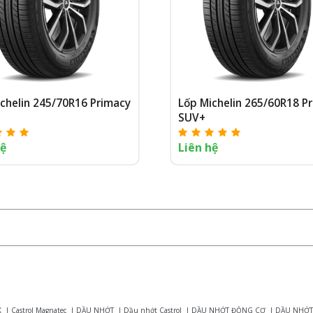
chelin 245/70R16 Primacy
Lốp Michelin 265/60R18 P
SUV+
hệ
Liên hệ
X
|
Castrol Magnatec
|
DẦU NHỚT
|
Dầu nhớt Castrol
|
DẦU NHỚT ĐỘNG CƠ
|
DẦU NHỚT