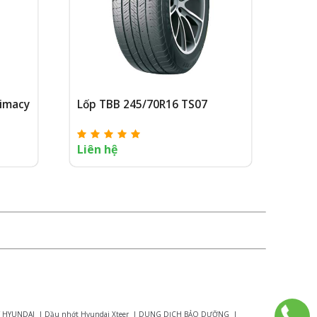
rimacy
Lốp TBB 245/70R16 TS07
Liên hệ
 HYUNDAI
|
Dầu nhớt Hyundai Xteer
|
DUNG DỊCH BẢO DƯỠNG
|