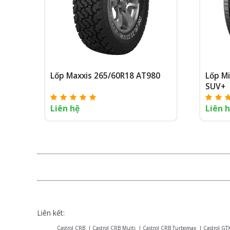
Lốp Maxxis 265/60R18 AT980
Lốp Mi
SUV+
Liên hệ
Liên 
Liên kết:
Castrol CRB
|
Castrol CRB Multi
|
Castrol CRB Turbomax
|
Castrol GT