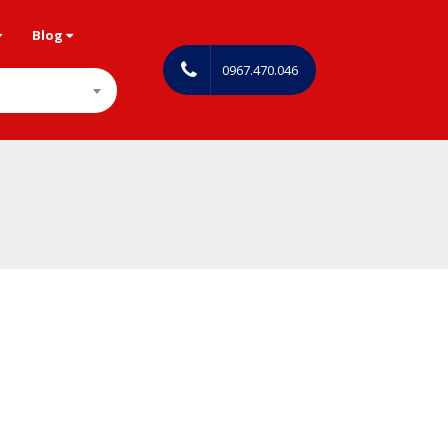
Blog
0967.470.046