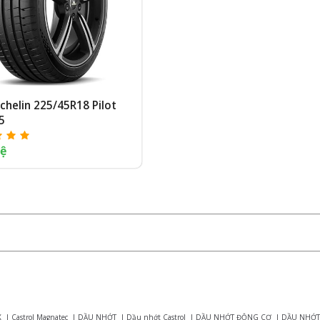
chelin 225/45R18 Pilot
5
hệ
X
|
Castrol Magnatec
|
DẦU NHỚT
|
Dầu nhớt Castrol
|
DẦU NHỚT ĐỘNG CƠ
|
DẦU NHỚT