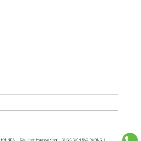
 HYUNDAI
|
Dầu nhớt Hyundai Xteer
|
DUNG DỊCH BẢO DƯỠNG
|