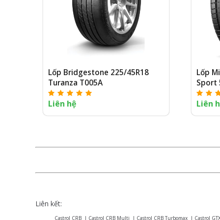
Lốp Bridgestone 225/45R18
Lốp Mi
Turanza T005A
Sport 
Liên hệ
Liên 
Liên kết:
Castrol CRB
|
Castrol CRB Multi
|
Castrol CRB Turbomax
|
Castrol GT