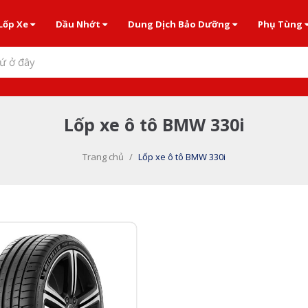
Lốp Xe
Dầu Nhớt
Dung Dịch Bảo Dưỡng
Phụ Tùng
ứ ở đây
Lốp xe ô tô BMW 330i
Trang chủ
/
Lốp xe ô tô BMW 330i