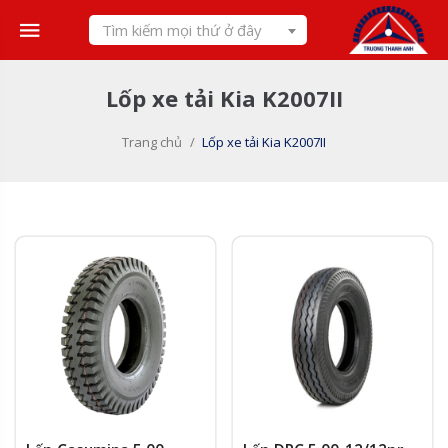
Skip
Tìm kiếm mọi thứ ở đây
to
content
Lốp xe tải Kia K2007II
Trang chủ
/
Lốp xe tải Kia K2007II