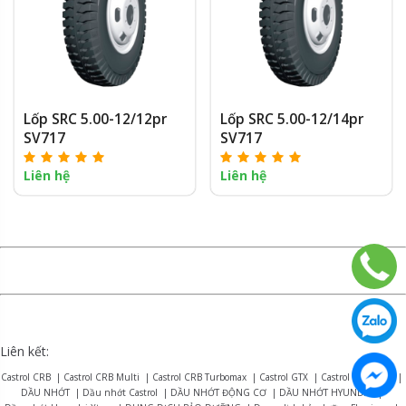
Lốp SRC 5.00-12/12pr
Lốp SRC 5.00-12/14pr
SV717
SV717
Liên hệ
Liên hệ
Liên kết:
Castrol CRB
|
Castrol CRB Multi
|
Castrol CRB Turbomax
|
Castrol GTX
|
Castrol Magnatec
|
DẦU NHỚT
|
Dầu nhớt Castrol
|
DẦU NHỚT ĐỘNG CƠ
|
DẦU NHỚT HYUNDAI
|