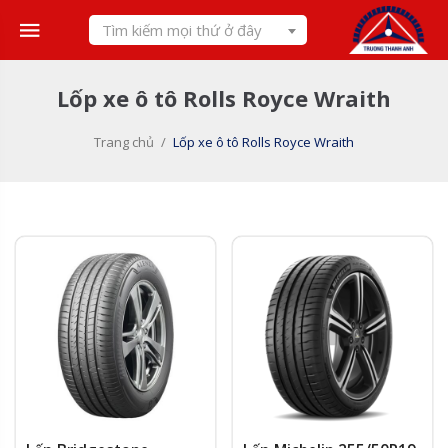
Skip
Tìm kiếm mọi thứ ở đây
to
content
Lốp xe ô tô Rolls Royce Wraith
Trang chủ
/
Lốp xe ô tô Rolls Royce Wraith