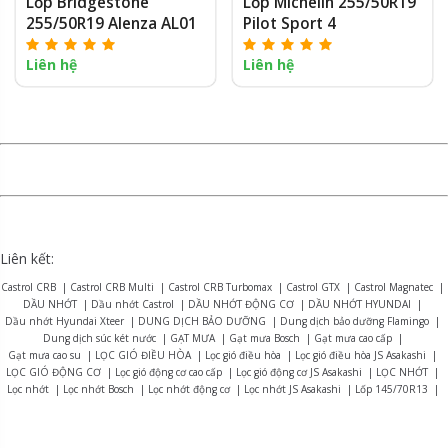
Lốp Bridgestone
Lốp Michelin 255/50R19
255/50R19 Alenza AL01
Pilot Sport 4
Liên hệ
Liên hệ
Liên kết:
Castrol CRB
|
Castrol CRB Multi
|
Castrol CRB Turbomax
|
Castrol GTX
|
Castrol Magnatec
|
DẦU NHỚT
|
Dầu nhớt Castrol
|
DẦU NHỚT ĐỘNG CƠ
|
DẦU NHỚT HYUNDAI
|
Dầu nhớt Hyundai Xteer
|
DUNG DỊCH BẢO DƯỠNG
|
Dung dịch bảo dưỡng Flamingo
|
Dung dịch súc két nước
|
GẠT MƯA
|
Gạt mưa Bosch
|
Gạt mưa cao cấp
|
Gạt mưa cao su
|
LỌC GIÓ ĐIỀU HÒA
|
Lọc gió điều hòa
|
Lọc gió điều hòa JS Asakashi
|
LỌC GIÓ ĐỘNG CƠ
|
Lọc gió động cơ cao cấp
|
Lọc gió động cơ JS Asakashi
|
LỌC NHỚT
|
Lọc nhớt
|
Lọc nhớt Bosch
|
Lọc nhớt động cơ
|
Lọc nhớt JS Asakashi
|
Lốp 145/70R13
|
Lốp 155R12
|
Lốp 165R13
|
Lốp 175/70R14
|
Lốp 175R13
|
Lốp 175R14
|
Lốp 185R15
|
Lốp 195R14
|
Lốp 215/75R16
|
LỐP BRIDGESTONE
|
Lốp Bridgestone Alenza AL01
|
Lốp Bridgestone B-series B390
|
Lốp Bridgestone Dueler D470
|