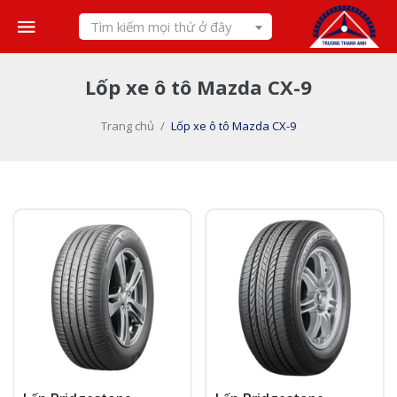
Skip
Tìm kiếm mọi thứ ở đây
to
content
Lốp xe ô tô Mazda CX-9
Trang chủ
/
Lốp xe ô tô Mazda CX-9