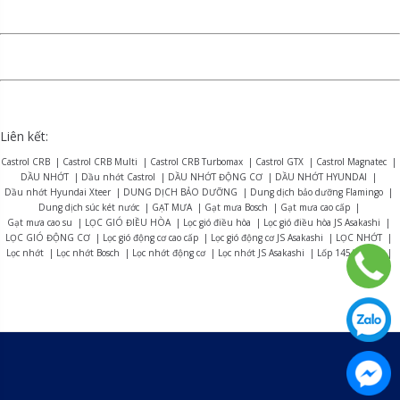
Liên kết:
Castrol CRB
|
Castrol CRB Multi
|
Castrol CRB Turbomax
|
Castrol GTX
|
Castrol Magnatec
|
DẦU NHỚT
|
Dầu nhớt Castrol
|
DẦU NHỚT ĐỘNG CƠ
|
DẦU NHỚT HYUNDAI
|
Dầu nhớt Hyundai Xteer
|
DUNG DỊCH BẢO DƯỠNG
|
Dung dịch bảo dưỡng Flamingo
|
Dung dịch súc két nước
|
GẠT MƯA
|
Gạt mưa Bosch
|
Gạt mưa cao cấp
|
Gạt mưa cao su
|
LỌC GIÓ ĐIỀU HÒA
|
Lọc gió điều hòa
|
Lọc gió điều hòa JS Asakashi
|
LỌC GIÓ ĐỘNG CƠ
|
Lọc gió động cơ cao cấp
|
Lọc gió động cơ JS Asakashi
|
LỌC NHỚT
|
Lọc nhớt
|
Lọc nhớt Bosch
|
Lọc nhớt động cơ
|
Lọc nhớt JS Asakashi
|
Lốp 145/70R13
|
Lốp 155R12
|
Lốp 165R13
|
Lốp 175/70R14
|
Lốp 175R13
|
Lốp 175R14
|
Lốp 185R15
|
Lốp 195R14
|
Lốp 215/75R16
|
LỐP BRIDGESTONE
|
Lốp Bridgestone Alenza AL01
|
Lốp Bridgestone B-series B390
|
Lốp Bridgestone Dueler D470
|
Lốp Bridgestone Dueler D684
|
Lốp Bridgestone Dueler D689
|
Lốp Bridgestone Dueler D840
|
Lốp Bridgestone Duravis R623
|
Lốp Bridgestone Duravis R624
|
Lốp Bridgestone Duravis R630
|
Lốp Bridgestone Ecopia EP150
|
Lốp Bridgestone Ecopia EP300
|
Lốp Bridgestone Ecopia EP850
|
Lốp Bridgestone R150
|
Lốp Bridgestone Turanza ER33
|
Lốp Bridgestone Turanza ER37
|
Lốp Bridgestone Turanza T005A
|
LỐP CASUMINA
|