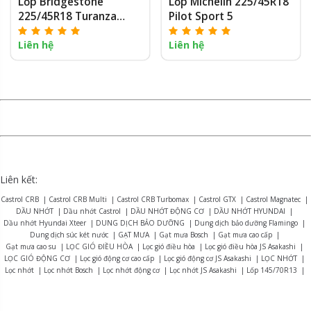
Lốp Bridgestone
Lốp Michelin 225/45R18
225/45R18 Turanza
Pilot Sport 5
T005A
Liên hệ
Liên hệ
Liên kết:
Castrol CRB
|
Castrol CRB Multi
|
Castrol CRB Turbomax
|
Castrol GTX
|
Castrol Magnatec
|
DẦU NHỚT
|
Dầu nhớt Castrol
|
DẦU NHỚT ĐỘNG CƠ
|
DẦU NHỚT HYUNDAI
|
Dầu nhớt Hyundai Xteer
|
DUNG DỊCH BẢO DƯỠNG
|
Dung dịch bảo dưỡng Flamingo
|
Dung dịch súc két nước
|
GẠT MƯA
|
Gạt mưa Bosch
|
Gạt mưa cao cấp
|
Gạt mưa cao su
|
LỌC GIÓ ĐIỀU HÒA
|
Lọc gió điều hòa
|
Lọc gió điều hòa JS Asakashi
|
LỌC GIÓ ĐỘNG CƠ
|
Lọc gió động cơ cao cấp
|
Lọc gió động cơ JS Asakashi
|
LỌC NHỚT
|
Lọc nhớt
|
Lọc nhớt Bosch
|
Lọc nhớt động cơ
|
Lọc nhớt JS Asakashi
|
Lốp 145/70R13
|
Lốp 155R12
|
Lốp 165R13
|
Lốp 175/70R14
|
Lốp 175R13
|
Lốp 175R14
|
Lốp 185R15
|
Lốp 195R14
|
Lốp 215/75R16
|
LỐP BRIDGESTONE
|
Lốp Bridgestone Alenza AL01
|
Lốp Bridgestone B-series B390
|
Lốp Bridgestone Dueler D470
|