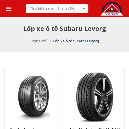
Skip
Tìm kiếm mọi thứ ở đây
to
content
Lốp xe ô tô Subaru Levorg
Trang chủ
/
Lốp xe ô tô Subaru Levorg