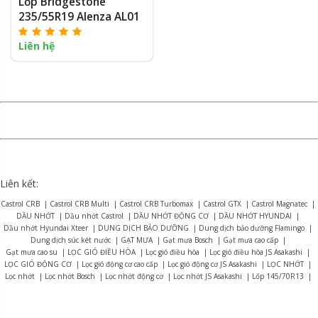
Lốp Bridgestone
235/55R19 Alenza AL01
Liên hệ
Liên kết:
Castrol CRB
|
Castrol CRB Multi
|
Castrol CRB Turbomax
|
Castrol GTX
|
Castrol Magnatec
|
DẦU NHỚT
|
Dầu nhớt Castrol
|
DẦU NHỚT ĐỘNG CƠ
|
DẦU NHỚT HYUNDAI
|
Dầu nhớt Hyundai Xteer
|
DUNG DỊCH BẢO DƯỠNG
|
Dung dịch bảo dưỡng Flamingo
|
Dung dịch súc két nước
|
GẠT MƯA
|
Gạt mưa Bosch
|
Gạt mưa cao cấp
|
Gạt mưa cao su
|
LỌC GIÓ ĐIỀU HÒA
|
Lọc gió điều hòa
|
Lọc gió điều hòa JS Asakashi
|
LỌC GIÓ ĐỘNG CƠ
|
Lọc gió động cơ cao cấp
|
Lọc gió động cơ JS Asakashi
|
LỌC NHỚT
|
Lọc nhớt
|
Lọc nhớt Bosch
|
Lọc nhớt động cơ
|
Lọc nhớt JS Asakashi
|
Lốp 145/70R13
|
Lốp 155R12
|
Lốp 165R13
|
Lốp 175/70R14
|
Lốp 175R13
|
Lốp 175R14
|
Lốp 185R15
|
Lốp 195R14
|
Lốp 215/75R16
|
LỐP BRIDGESTONE
|
Lốp Bridgestone Alenza AL01
|
Lốp Bridgestone B-series B390
|
Lốp Bridgestone Dueler D470
|